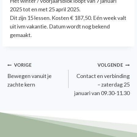
Het winter / voorjaarsblok loopt van 7 januari
2025 tot en met 25 april 2025.
Dit zijn 15 lessen. Kosten € 187,50. Eén week valt
uit ivm vakantie. Datum wordt nog bekend
gemaakt.
Bericht
VORIGE
VOLGENDE
Bewegen vanuit je
Contact en verbinding
navigatie
zachte kern
– zaterdag 25
januari van 09.30-11.30